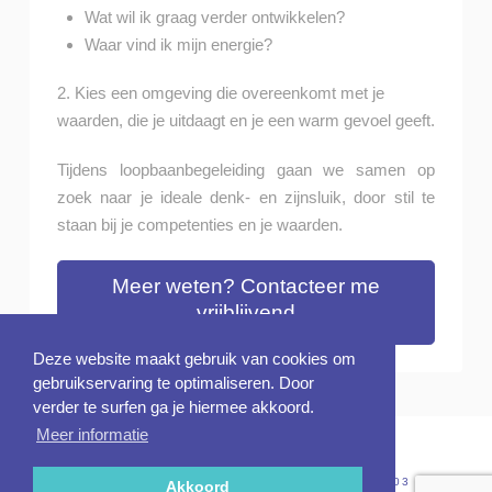
Wat wil ik graag verder ontwikkelen?
Waar vind ik mijn energie?
2. Kies een omgeving die overeenkomt met je
waarden, die je uitdaagt en je een warm gevoel geeft.
Tijdens loopbaanbegeleiding gaan we samen op
zoek naar je ideale denk- en zijnsluik, door stil te
staan bij je competenties en je waarden.
Meer weten? Contacteer me
vrijblijvend
Deze website maakt gebruik van cookies om
gebruikservaring te optimaliseren. Door
verder te surfen ga je hiermee akkoord.
Meer informatie
BREMSTRAAT 2 - 3511 KURINGEN
|
INFO@TOOLS4YOURTALENT.BE
|
0495/599 403
|
Akkoord