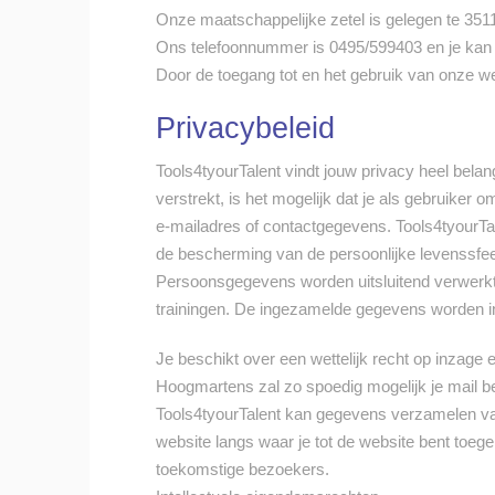
Onze maatschappelijke zetel is gelegen te 351
Ons telefoonnummer is 0495/599403 en je kan 
Door de toegang tot en het gebruik van onze w
Privacybeleid
Tools4tyourTalent vindt jouw privacy heel bela
verstrekt, is het mogelijk dat je als gebruike
e-mailadres of contactgegevens. Tools4tyourT
de bescherming van de persoonlijke levenssfe
Persoonsgegevens worden uitsluitend verwerkt
trainingen. De ingezamelde gegevens worden i
Je beschikt over een wettelijk recht op inzage
Hoogmartens zal zo spoedig mogelijk je mail 
Tools4tyourTalent kan gegevens verzamelen va
website langs waar je tot de website bent toeg
toekomstige bezoekers.