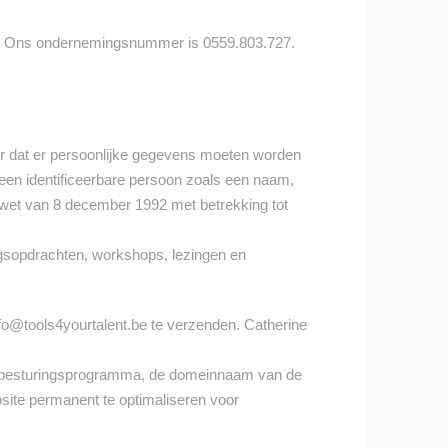
. Ons ondernemingsnummer is 0559.803.727.
der dat er persoonlijke gegevens moeten worden
 een identificeerbare persoon zoals een naam,
wet van 8 december 1992 met betrekking tot
gsopdrachten, workshops, lezingen en
fo@tools4yourtalent.be
te verzenden. Catherine
s, besturingsprogramma, de domeinnaam van de
bsite permanent te optimaliseren voor