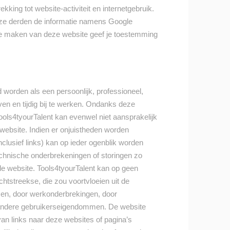
kking tot website-activiteit en internetgebruik.
deze derden de informatie namens Google
te maken van deze website geef je toestemming
 worden als een persoonlijk, professioneel,
even en tijdig bij te werken. Ondanks deze
ools4tyourTalent kan evenwel niet aansprakelijk
 website. Indien er onjuistheden worden
clusief links) kan op ieder ogenblik worden
echnische onderbrekeningen of storingen zo
de website. Tools4tyourTalent kan op geen
tstreekse, die zou voortvloeien uit de
iezen, door werkonderbrekingen, door
andere gebruikerseigendommen. De website
van links naar deze websites of pagina’s