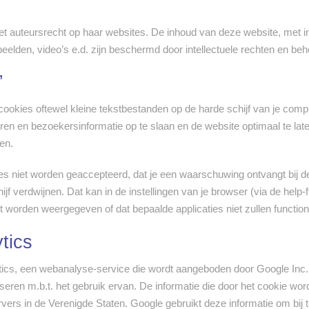
t auteursrecht op haar websites. De inhoud van deze website, met in
 beelden, video’s e.d. zijn beschermd door intellectuele rechten en 
”
ookies oftewel kleine tekstbestanden op de harde schijf van je compu
n en bezoekersinformatie op te slaan en de website optimaal te late
en.
ies niet worden geaccepteerd, dat je een waarschuwing ontvangt bij de
jf verdwijnen. Dat kan in de instellingen van je browser (via de help-
ct worden weergegeven of dat bepaalde applicaties niet zullen functi
tics
ics, een webanalyse-service die wordt aangeboden door Google Inc. 
eren m.b.t. het gebruik ervan. De informatie die door het cookie wo
ers in de Verenigde Staten. Google gebruikt deze informatie om bij t