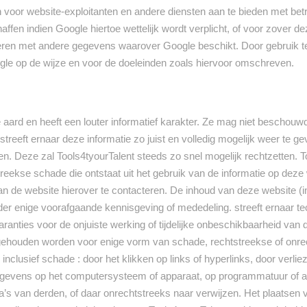
en voor website-exploitanten en andere diensten aan te bieden met betre
fen indien Google hiertoe wettelijk wordt verplicht, of voor zover 
neren met andere gegevens waarover Google beschikt. Door gebruik 
gle op de wijze en voor de doeleinden zoals hiervoor omschreven.
aard en heeft een louter informatief karakter. Ze mag niet beschouwd
t streeft ernaar deze informatie zo juist en volledig mogelijk weer te g
. Deze zal Tools4tyourTalent steeds zo snel mogelijk rechtzetten. T
reekse schade die ontstaat uit het gebruik van de informatie op deze
an de website hierover te contacteren. De inhoud van deze website (in
er enige voorafgaande kennisgeving of mededeling. streeft ernaar t
ranties voor de onjuiste werking of tijdelijke onbeschikbaarheid van 
 gehouden worden voor enige vorm van schade, rechtstreekse of onrech
s inclusief schade : door het klikken op links of hyperlinks, door verl
gevens op het computersysteem of apparaat, op programmatuur of 
a’s van derden, of daar onrechtstreeks naar verwijzen. Het plaatsen 