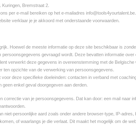
1 Kuringen, Bremstraat 2.
ons per e-mail bereiken op het e-mailadres
info@tools4yourtalent.be
ebsite verklaar je je akkoord met onderstaande voorwaarden.
ngrijk. Hoewel de meeste informatie op deze site beschikbaar is zon
r om persoonsgegevens gevraagd wordt. Deze bevatten informatie over
alent verwerkt deze gegevens in overeenstemming met de Belgische 
er ten opzichte van de verwerking van persoonsgegevens.
 voor deze specifieke doeleinden: contacten in verband met coachin
n geen enkel geval doorgegeven aan derden.
 en correctie van je persoonsgegevens. Dat kan door: een mail naar
in
beantwoorden.
n niet-persoonlijke aard zoals onder andere browser-type, IP-adre
ekomen, of waarlangs je die verlaat. Dit maakt het mogelijk om de we