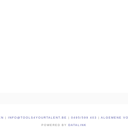
EN
|
INFO@TOOLS4YOURTALENT.BE
|
0495/599 403
|
ALGEMENE V
POWERED BY
DATALINK